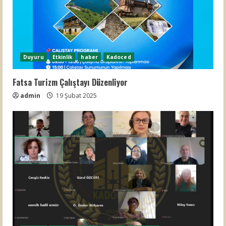
Duyuru
Etkinlik
haber
Kadoced
Fatsa Turizm Çalıştayı Düzenliyor
admin
19 Şubat 2025