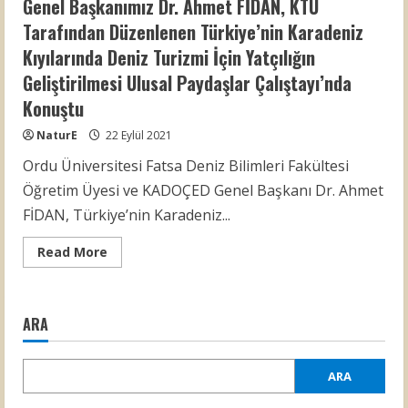
Genel Başkanımız Dr. Ahmet FİDAN, KTÜ
Tarafından Düzenlenen Türkiye’nin Karadeniz
Kıyılarında Deniz Turizmi İçin Yatçılığın
Geliştirilmesi Ulusal Paydaşlar Çalıştayı’nda
Konuştu
NaturE
22 Eylül 2021
Ordu Üniversitesi Fatsa Deniz Bilimleri Fakültesi
Öğretim Üyesi ve KADOÇED Genel Başkanı Dr. Ahmet
FİDAN, Türkiye’nin Karadeniz...
Read
Read More
more
about
Genel
Başkanımız
Dr.
ARA
Ahmet
FİDAN,
KTÜ
Tarafından
ARA
Düzenlenen
Türkiye’nin
Karadeniz