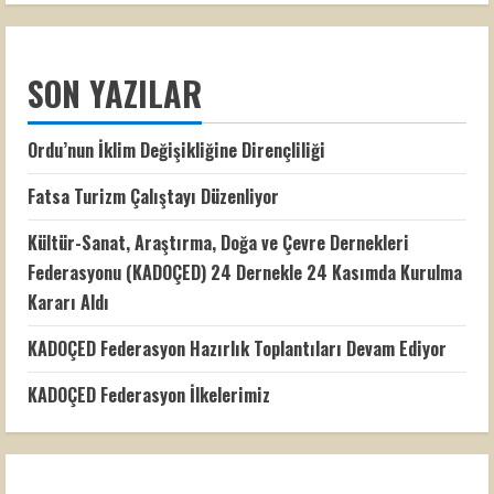
Kıyılarında
Deniz
Turizmi
İçin
Yatçılığın
SON YAZILAR
Geliştirilmesi
Ulusal
Paydaşlar
Çalıştayı’nda
Ordu’nun İklim Değişikliğine Dirençliliği
Konuştu
Fatsa Turizm Çalıştayı Düzenliyor
Kültür-Sanat, Araştırma, Doğa ve Çevre Dernekleri
Federasyonu (KADOÇED) 24 Dernekle 24 Kasımda Kurulma
Kararı Aldı
KADOÇED Federasyon Hazırlık Toplantıları Devam Ediyor
KADOÇED Federasyon İlkelerimiz