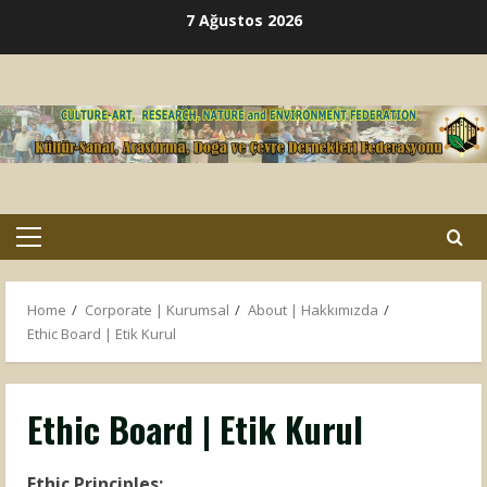
Skip
7 Ağustos 2026
to
content
Primary
Menu
Home
Corporate | Kurumsal
About | Hakkımızda
Ethic Board | Etik Kurul
Ethic Board | Etik Kurul
Ethic Principles: