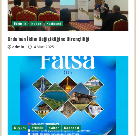
Etkinlik
haber
Kadoced
Ordu’nun İklim Değişikliğine Dirençliliği
admin
4 Mart 2025
Duyuru
Etkinlik
haber
Kadoced