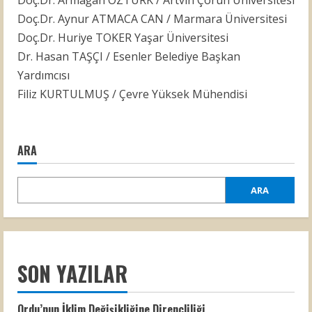
Doç.Dr. Armağan ÖZTÜRK / Artvin Çoruh Üniversitesi
Doç.Dr. Aynur ATMACA CAN / Marmara Üniversitesi
Doç.Dr. Huriye TOKER Yaşar Üniversitesi
Dr. Hasan TAŞÇI /
Esenler Belediye Başkan
Yardımcısı
Filiz KURTULMUŞ / Çevre Yüksek Mühendisi
ARA
ARA
SON YAZILAR
Ordu’nun İklim Değişikliğine Dirençliliği