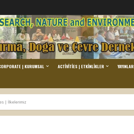
CORPORATE | KURUMSAL
ACTIVITIES | ETKINLIKLER
YAYINLAR
es | İlkelerimiz