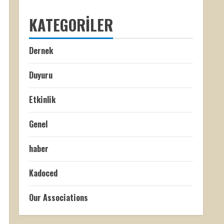
KATEGORILER
Dernek
Duyuru
Etkinlik
Genel
haber
Kadoced
Our Associations