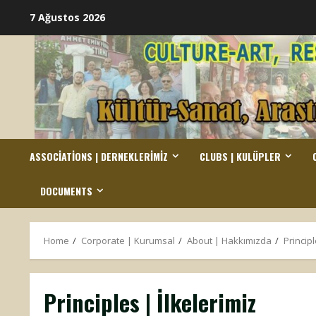
Skip
7 Ağustos 2026
to
content
ASSOCIATIONS | DERNEKLERIMIZ
CLUBS | KULÜPLER
DOCUMENTS
Home
Corporate | Kurumsal
About | Hakkımızda
Principl
Principles | İlkelerimiz