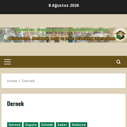
Skip
8 Ağustos 2026
to
content
Primary
Menu
Home
Dernek
Dernek
Dernek
Duyuru
Etkinlik
haber
Kadoced