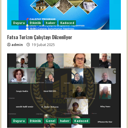
Duyuru
Etkinlik
haber
Kadoced
Fatsa Turizm Çalıştayı Düzenliyor
admin
19 Şubat 2025
Duyuru
Etkinlik
Genel
haber
Kadoced