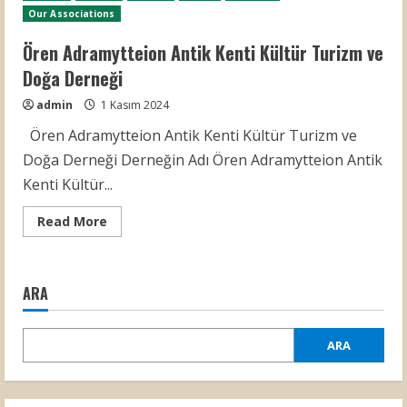
Our Associations
Ören Adramytteion Antik Kenti Kültür Turizm ve
Doğa Derneği
admin
1 Kasım 2024
Ören Adramytteion Antik Kenti Kültür Turizm ve
Doğa Derneği Derneğin Adı Ören Adramytteion Antik
Kenti Kültür...
Read
Read More
more
about
Ören
Adramytteion
Antik
ARA
Kenti
Kültür
Turizm
ve
ARA
Doğa
Derneği