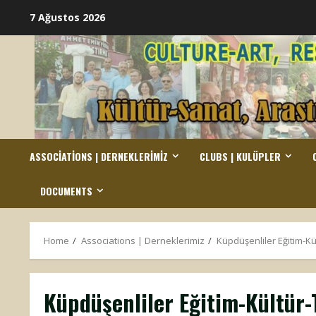
Skip
7 Ağustos 2026
to
content
ASSOCIATIONS | DERNEKLERIMIZ
CLUBS | KULÜPLER
DOCUMENTS
Home
Associations | Derneklerimiz
Küpdüşenliler Eğitim-K
Küpdüşenliler Eğitim-Kültür