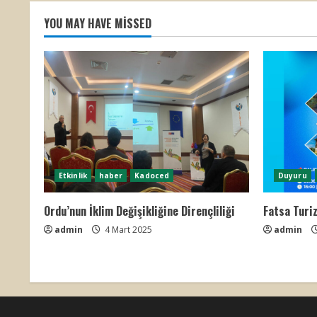
YOU MAY HAVE MISSED
Etkinlik
haber
Kadoced
Duyuru
Ordu’nun İklim Değişikliğine Dirençliliği
Fatsa Turiz
admin
4 Mart 2025
admin