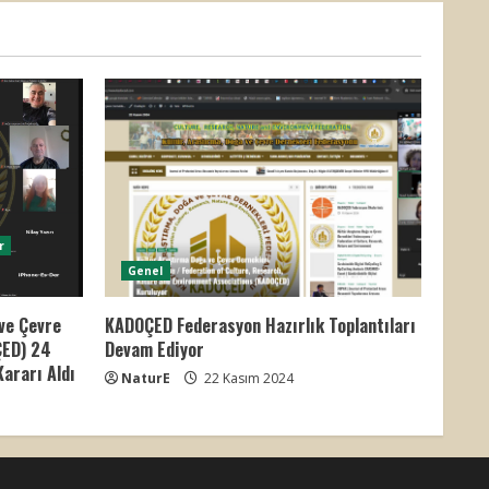
r
Genel
ve Çevre
KADOÇED Federasyon Hazırlık Toplantıları
ÇED) 24
Devam Ediyor
ararı Aldı
NaturE
22 Kasım 2024