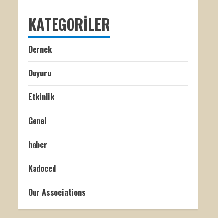
KATEGORILER
Dernek
Duyuru
Etkinlik
Genel
haber
Kadoced
Our Associations