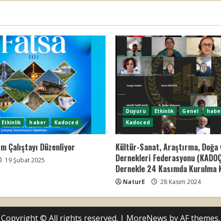
Duyuru
Etkinlik
Genel
habe
Etkinlik
haber
Kadoced
Kadoced
m Çalıştayı Düzenliyor
Kültür-Sanat, Araştırma, Doğa 
Dernekleri Federasyonu (KADO
19 Şubat 2025
Dernekle 24 Kasımda Kurulma K
NaturE
28 Kasım 2024
Copyright © All rights reserved.
|
MoreNews
by AF themes.