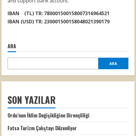
and support bank account:
IBAN (TL) TR: 780001500158007316964521
IBAN (USD) TR: 230001500158048021390179
ARA
ARA
SON YAZILAR
Ordu’nun İklim Değişikliğine Dirençliliği
Fatsa Turizm Çalıştayı Düzenliyor