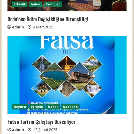
Etkinlik
haber
Kadoced
Ordu’nun İklim Değişikliğine Dirençliliği
admin
4 Mart 2025
Duyuru
Etkinlik
haber
Kadoced
Fatsa Turizm Çalıştayı Düzenliyor
admin
19 Şubat 2025