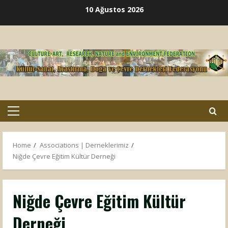
Skip
10 Ağustos 2026
to
content
Primary
Menu
Home
Associations | Derneklerimiz
Niğde Çevre Eğitim Kültür Derneği
Niğde Çevre Eğitim Kültür
Derneği