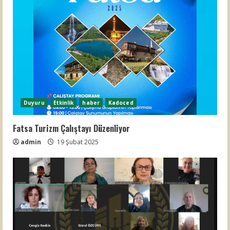
Duyuru
Etkinlik
haber
Kadoced
Fatsa Turizm Çalıştayı Düzenliyor
admin
19 Şubat 2025