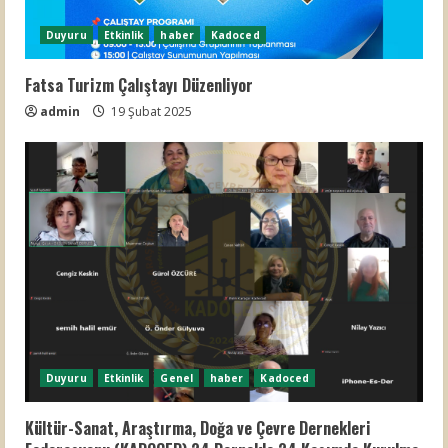
Duyuru
Etkinlik
haber
Kadoced
Fatsa Turizm Çalıştayı Düzenliyor
admin
19 Şubat 2025
Duyuru
Etkinlik
Genel
haber
Kadoced
Kültür-Sanat, Araştırma, Doğa ve Çevre Dernekleri