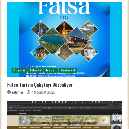
g
Duyuru
Etkinlik
haber
Kadoced
Fatsa Turizm Çalıştayı Düzenliyor
admin
19 Şubat 2025