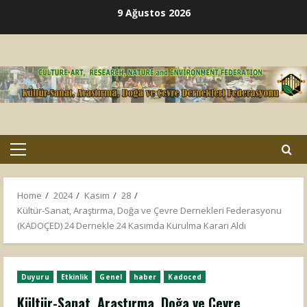
Skip
9 Ağustos 2026
to
content
Primary
Menu
Home
2024
Kasım
28
Kültür-Sanat, Araştırma, Doğa ve Çevre Dernekleri Federasyonu
(KADOÇED) 24 Dernekle 24 Kasımda Kurulma Kararı Aldı
Duyuru
Etkinlik
Genel
haber
Kadoced
Kültür-Sanat, Araştırma, Doğa ve Çevre