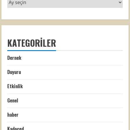
KATEGORILER
Dernek
Duyuru
Etkinlik
Genel
haber
Kadoced