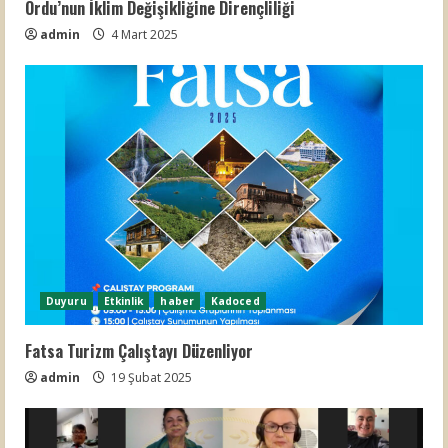
Ordu’nun İklim Değişikliğine Dirençliliği
admin
4 Mart 2025
Duyuru
Etkinlik
haber
Kadoced
Fatsa Turizm Çalıştayı Düzenliyor
admin
19 Şubat 2025