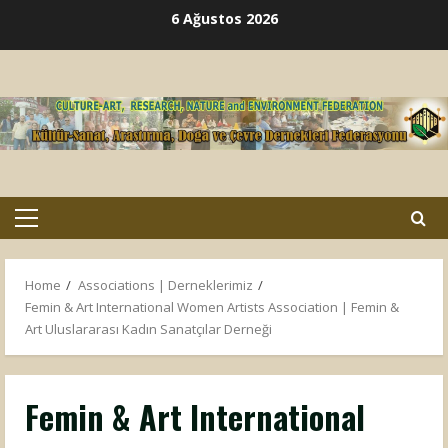
Skip
6 Ağustos 2026
to
content
Primary
Menu
Home
Associations | Derneklerimiz
Femin & Art International Women Artists Association | Femin &
Art Uluslararası Kadın Sanatçılar Derneği
Femin & Art International