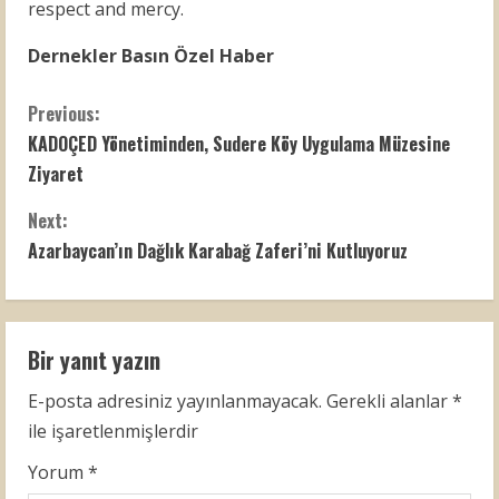
respect and mercy.
Dernekler Basın Özel Haber
C
Previous:
KADOÇED Yönetiminden, Sudere Köy Uygulama Müzesine
o
Ziyaret
n
Next:
t
Azarbaycan’ın Dağlık Karabağ Zaferi’ni Kutluyoruz
i
n
Bir yanıt yazın
u
E-posta adresiniz yayınlanmayacak.
Gerekli alanlar
*
ile işaretlenmişlerdir
e
Yorum
*
R