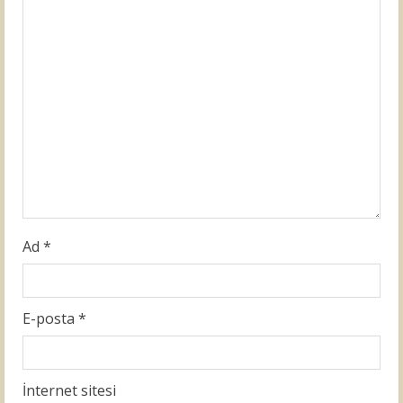
e
a
d
i
n
g
Ad
*
E-posta
*
İnternet sitesi