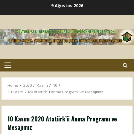
Skip
9 Ağustos 2026
to
content
Primary
Menu
Home
2020
Kasım
10
10 Kasım 2020 Atatürk’ü Anma Programı ve Mesajımız
10 Kasım 2020 Atatürk’ü Anma Programı ve
Mesajımız