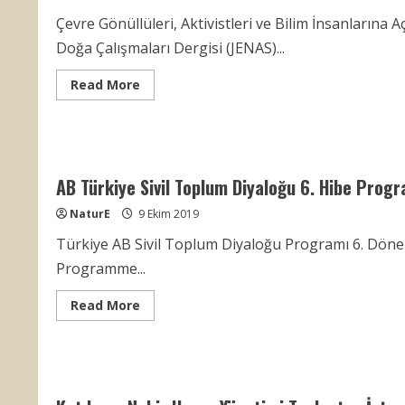
Çevre Gönüllüleri, Aktivistleri ve Bilim İnsanlarına 
Doğa Çalışmaları Dergisi (JENAS)...
Read
Read More
more
about
Uluslararası
Çevre
Dergisi
İçin
Kurulum,
AB Türkiye Sivil Toplum Diyaloğu 6. Hibe Progra
Katılım
Çağrısı
|
NaturE
9 Ekim 2019
Call
for
Türkiye AB Sivil Toplum Diyaloğu Programı 6. Dönem 
Team
Members
Programme...
for
The
Establishment
Read
Read More
of
more
the
about
‘International
AB
Journal
Türkiye
of
Sivil
Natural
Toplum
Sciences
Diyaloğu
and