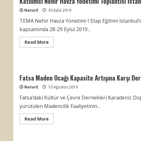
Katılımcı Nehir Havza Yönetimi Toplantısı İstan
6.
Environmental
Hibe
Research’
Programı
NaturE
30 Eylül 2019
Toplantısı
Ordu’da
TEMA Nehir Havza Yönetimi I Etap Eğitimi İstanbul’d
Yapıldı
kapsamında 28-29 Eylül 2019...
Read
Read More
more
about
Katılımcı
Nehir
Havza
Yönetimi
Toplantısı
Fatsa Maden Ocağı Kapasite Artışına Karşı Der
İstanbul’da
Gerçekleştirildi
NaturE
10 Ağustos 2019
Fatsa’daki Kültür ve Çevre Dernekleri Karadeniz Do
yürütülen Madencilik Faaliyetinin...
Read
Read More
more
about
Fatsa
Maden
Ocağı