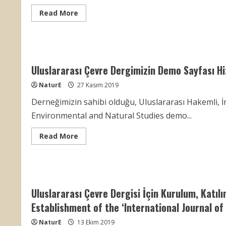
Read
Read More
more
about
KADOÇED
ve
Fatsa
Deniz
Bilimleri
Uluslararası Çevre Dergimizin Demo Sayfası Hi
Fakültesi
–
MYO
NaturE
27 Kasım 2019
ÜNİMEYDAN
Taraftar
Derneğimizin sahibi olduğu, Uluslararası Hakemli, İ
Grubu
Tarafından
Environmental and Natural Studies demo...
Ordu
Huzurevi
Ziyareti
Read
Read More
more
about
Uluslararası
Çevre
Dergimizin
Demo
Sayfası
Uluslararası Çevre Dergisi İçin Kurulum, Katıl
Hizmete
Açıldı
Establishment of the ‘International Journal o
NaturE
13 Ekim 2019