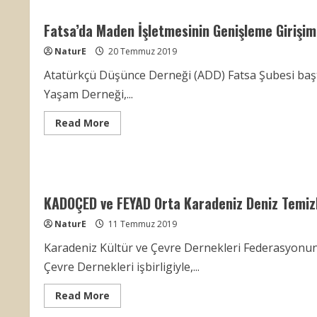
Kapasite
Artışına
Fatsa’da Maden İşletmesinin Genişleme Girişim
Karşı
Dernekler
Ortak
NaturE
20 Temmuz 2019
Eylem
Toplantısı
Atatürkçü Düşünce Derneği (ADD) Fatsa Şubesi başt
Yaşam Derneği,...
Read
Read More
more
about
Fatsa’da
Maden
İşletmesinin
Genişleme
Girişimine
KADOÇED ve FEYAD Orta Karadeniz Deniz Temizli
Karşı
Ortak
Eylem
NaturE
11 Temmuz 2019
Paneli
Karadeniz Kültür ve Çevre Dernekleri Federasyonun
Çevre Dernekleri işbirligiyle,...
Read
Read More
more
about