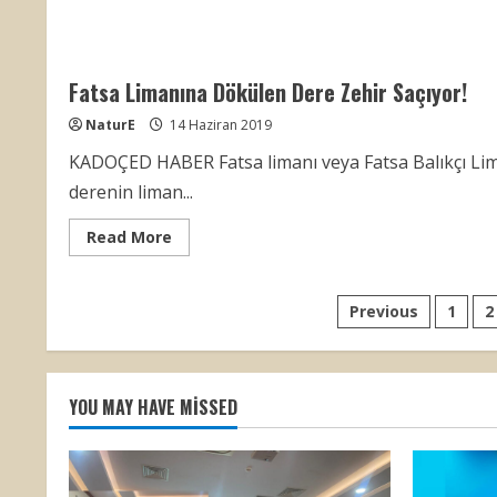
KADOÇED
ve
FEYAD
Orta
Karadeniz
Fatsa Limanına Dökülen Dere Zehir Saçıyor!
Deniz
Temizliği
Kontrolü
NaturE
14 Haziran 2019
Etkinliği
KADOÇED HABER Fatsa limanı veya Fatsa Balıkçı Lima
derenin liman...
Read
Read More
more
about
Fatsa
Limanına
Yazı
Previous
1
2
Dökülen
Dere
Zehir
sayfalamas
Saçıyor!
YOU MAY HAVE MISSED