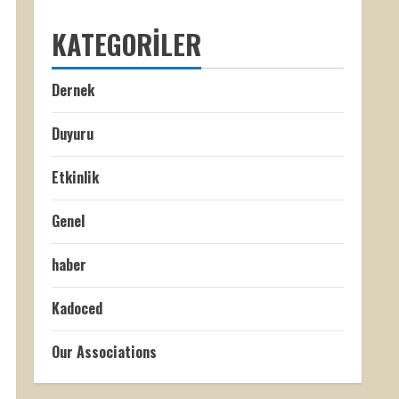
KATEGORILER
Dernek
Duyuru
Etkinlik
Genel
haber
Kadoced
Our Associations