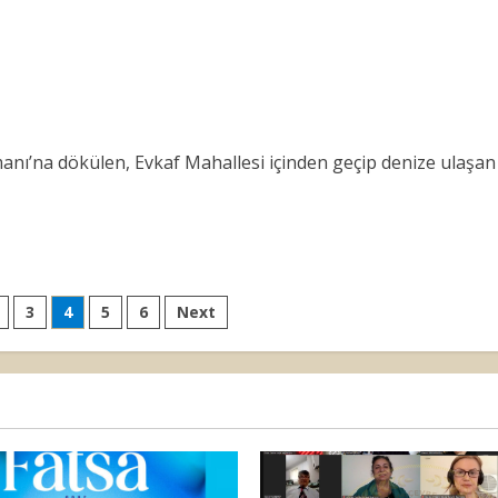
nı’na dökülen, Evkaf Mahallesi içinden geçip denize ulaşan
3
4
5
6
Next
ı