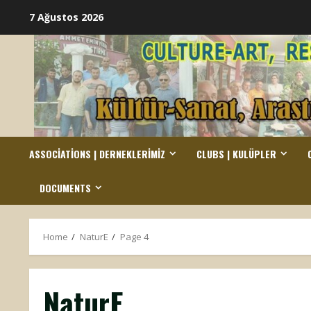
Skip
7 Ağustos 2026
to
content
ASSOCIATIONS | DERNEKLERIMIZ
CLUBS | KULÜPLER
DOCUMENTS
Home
NaturE
Page 4
NaturE